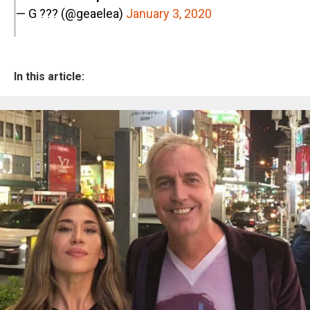
— G ??? (@geaelea)
January 3, 2020
In this article: