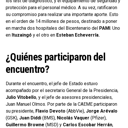
los test de diagnóstico, y el equipamiento de seguridad y
protección para el personal médico. A su vez, ratificaron
su compromiso para realizar una importante aporte. Esto
en el orden de 14 millones de pesos, destinado a poner
en marcha dos hospitales del Bicentenario del
PAMI
. Uno
en
Ituzaingó
y el otro en
Esteban Echeverría.
¿Quiénes participaron del
encuentro?
Durante el encuentro, el jefe de Estado estuvo
acompañado por el secretario General de la Presidencia,
Julio Vitobello
, y el jefe de asesores presidenciales,
Juan Manuel Olmos. Por parte de la CAEME participaron
su presidente,
Flavio Devoto
(AbbVie),
Jorge Arévalo
(GSK),
Juan Diddi
(BMS),
Nicolás Vaquer
(Pfizer),
Guillermo Browne
(MSD) y
Carlos Escobar Herrán
,